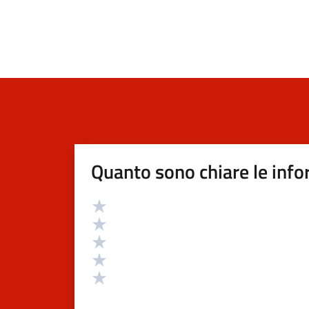
Quanto sono chiare le info
Valutazione
Valuta 5 stelle su 5
Valuta 4 stelle su 5
Valuta 3 stelle su 5
Valuta 2 stelle su 5
Valuta 1 stelle su 5