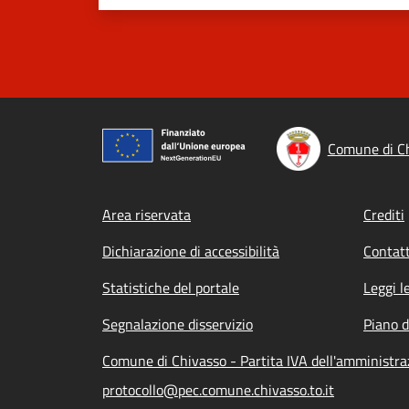
Comune di C
Footer menu
Area riservata
Crediti
Dichiarazione di accessibilità
Contatt
Statistiche del portale
Leggi l
Segnalazione disservizio
Piano d
Comune di Chivasso - Partita IVA dell'amministr
protocollo@pec.comune.chivasso.to.it