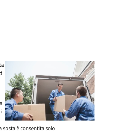
ta
di
za
i
La sosta è consentita solo