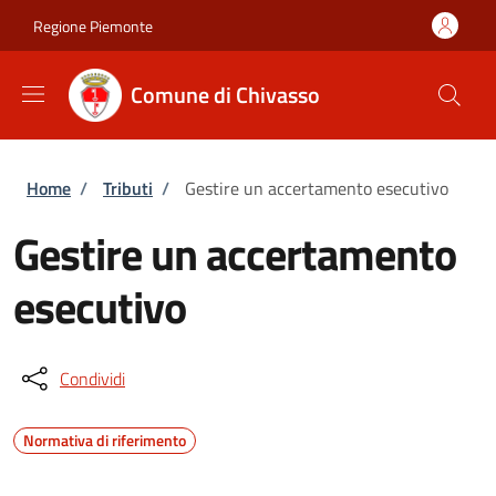
Salta al contenuto principale
Skip to footer content
Regione Piemonte
Comune di Chivasso
Briciole di pane
Home
/
Tributi
/
Gestire un accertamento esecutivo
Gestire un accertamento
esecutivo
Condividi
Normativa di riferimento