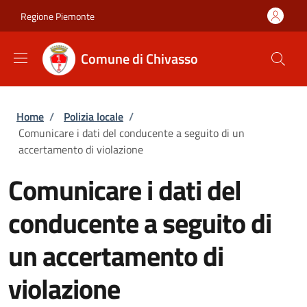
Salta al contenuto principale
Skip to footer content
Regione Piemonte
Comune di Chivasso
Briciole di pane
Home
/
Polizia locale
/
Comunicare i dati del conducente a seguito di un
accertamento di violazione
Comunicare i dati del
conducente a seguito di
un accertamento di
violazione