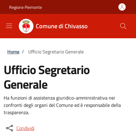
Salta al contenuto principale
Skip to footer content
Regione Piemonte
Comune di Chivasso
Briciole di pane
Home
/
Ufficio Segretario Generale
Ufficio Segretario
Generale
Ha funzioni di assistenza giuridico-amministrativa nei
confronti degli organi del Comune ed è responsabile della
trasparenza.
Condividi