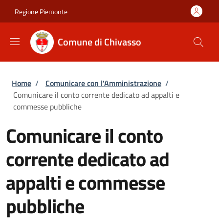
Salta al contenuto principale
Skip to footer content
Regione Piemonte
Comune di Chivasso
Briciole di pane
Home
/
Comunicare con l'Amministrazione
/
Comunicare il conto corrente dedicato ad appalti e
commesse pubbliche
Comunicare il conto
corrente dedicato ad
appalti e commesse
pubbliche