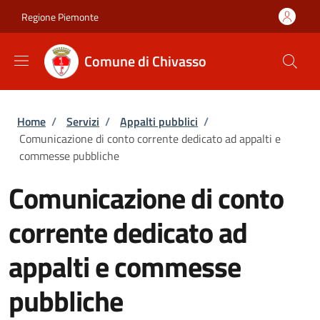
Salta al contenuto principale
Skip to footer content
Regione Piemonte
Comune di Chivasso
Briciole di pane
Home
/
Servizi
/
Appalti pubblici
/
Comunicazione di conto corrente dedicato ad appalti e
commesse pubbliche
Comunicazione di conto
corrente dedicato ad
appalti e commesse
pubbliche