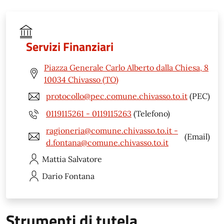
Servizi Finanziari
Piazza Generale Carlo Alberto dalla Chiesa, 8
10034 Chivasso (TO)
protocollo@pec.comune.chivasso.to.it
(PEC)
0119115261 - 0119115263
(Telefono)
ragioneria@comune.chivasso.to.it -
(Email)
d.fontana@comune.chivasso.to.it
Mattia
Salvatore
Dario
Fontana
Strumenti di tutela