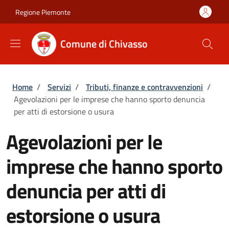
Salta al contenuto principale
Skip to footer content
Regione Piemonte
Comune di Chivasso
Briciole di pane
Home
/
Servizi
/
Tributi, finanze e contravvenzioni
/
Agevolazioni per le imprese che hanno sporto denuncia
per atti di estorsione o usura
Agevolazioni per le
imprese che hanno sporto
denuncia per atti di
estorsione o usura