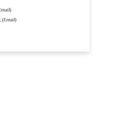
Email)
t
(Email)