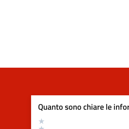
Quanto sono chiare le info
Valutazione
Valuta 5 stelle su 5
Valuta 4 stelle su 5