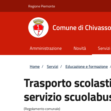
Salta al contenuto principale
Skip to footer content
Regione Piemonte
Comune di Chivass
Amministrazione
Novità
Servizi
Briciole di pane
Home
/
Servizi
/
Educazione e formazione
Trasporto scolasti
servizio scuolabu
(Regolamento comunale)