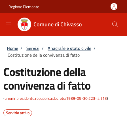
Salta al contenuto principale
Skip to footer content
Regione Piemonte
Comune di Chivasso
Briciole di pane
Home
/
Servizi
/
Anagrafe e stato civile
/
Costituzione della convivenza di fatto
Costituzione della
convivenza di fatto
(
urn:nir:presidente.repubblica:decreto:1989-05-30;223~art13
)
Servizio attivo