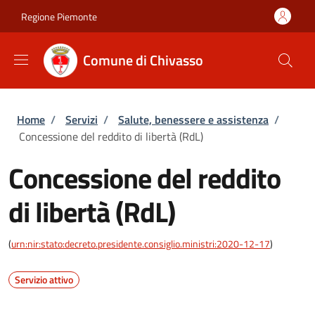
Salta al contenuto principale
Skip to footer content
Regione Piemonte
Comune di Chivasso
Briciole di pane
Home
/
Servizi
/
Salute, benessere e assistenza
/
Concessione del reddito di libertà (RdL)
Concessione del reddito
di libertà (RdL)
(
urn:nir:stato:decreto.presidente.consiglio.ministri:2020-12-17
)
Servizio attivo