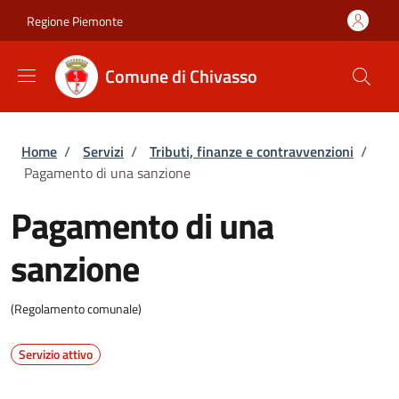
Salta al contenuto principale
Skip to footer content
Regione Piemonte
Comune di Chivasso
Briciole di pane
Home
/
Servizi
/
Tributi, finanze e contravvenzioni
/
Pagamento di una sanzione
Pagamento di una
sanzione
(Regolamento comunale)
Servizio attivo