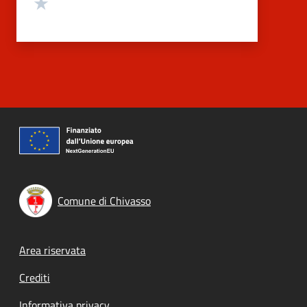
Valuta 1 stelle su 5
Comune di Chivasso
Footer menu
Area riservata
Crediti
Informativa privacy