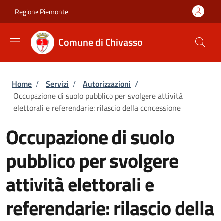
Salta al contenuto principale
Skip to footer content
Regione Piemonte
Comune di Chivasso
Briciole di pane
Home
/
Servizi
/
Autorizzazioni
/
Occupazione di suolo pubblico per svolgere attività
elettorali e referendarie: rilascio della concessione
Occupazione di suolo
pubblico per svolgere
attività elettorali e
referendarie: rilascio della