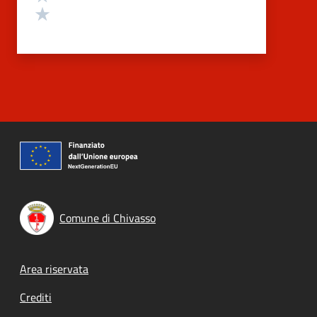
Valuta 1 stelle su 5
Comune di Chivasso
Footer menu
Area riservata
Crediti