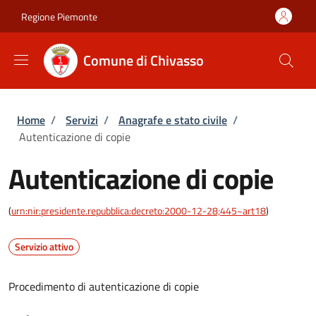
Salta al contenuto principale
Skip to footer content
Regione Piemonte
Comune di Chivasso
Briciole di pane
Home
/
Servizi
/
Anagrafe e stato civile
/
Autenticazione di copie
Autenticazione di copie
(
urn:nir:presidente.repubblica:decreto:2000-12-28;445~art18
)
Servizio attivo
Procedimento di autenticazione di copie