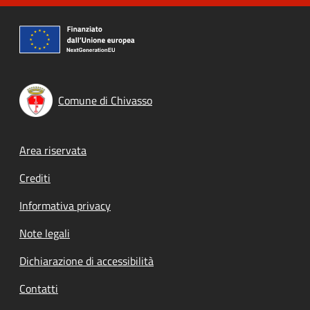
Comune di Chivasso
Footer menu
Area riservata
Crediti
Informativa privacy
Note legali
Dichiarazione di accessibilità
Contatti