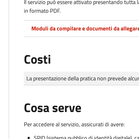
Il servizio può essere attivato presentando tutta
in formato PDF.
Moduli da compilare e documenti da allegar
Costi
Tipo di pagamento
Importo
La presentazione della pratica non prevede al
Cosa serve
Per accedere al servizio, assicurati di avere:
SPID (sistema pubblico di identità digitale), ca