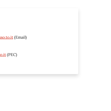
o.to.it
(Email)
o.it
(PEC)