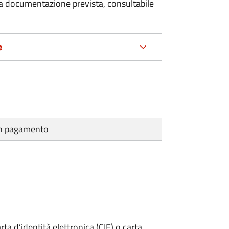
 la documentazione prevista, consultabile
e
cun pagamento
rta d’identità elettronica (CIE) o carta