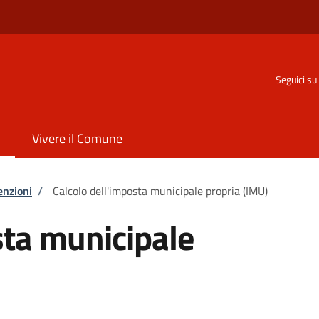
o
Seguici su
Vivere il Comune
enzioni
/
Calcolo dell'imposta municipale propria (IMU)
sta municipale