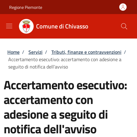
Salta al contenuto principale
Skip to footer content
Regione Piemonte
Comune di Chivasso
Briciole di pane
Home
/
Servizi
/
Tributi, finanze e contravvenzioni
/
Accertamento esecutivo: accertamento con adesione a
seguito di notifica dell'avviso
Accertamento esecutivo:
accertamento con
adesione a seguito di
notifica dell'avviso