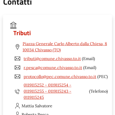
Contatti
Tributi
Piazza Generale Carlo Alberto dalla Chiesa, 8
10034 Chivasso (TO)
tributi@comune.chivasso.to.it
(Email)
r.pesca@comune.chivasso.to.it
(Email)
protocollo@pec.comune.chivasso.to.it
(PEC)
0119115252 - 0119115254 -
0119115255 - 0119115243 -
(Telefono)
0119115245
Mattia
Salvatore
Roberta
Pesca